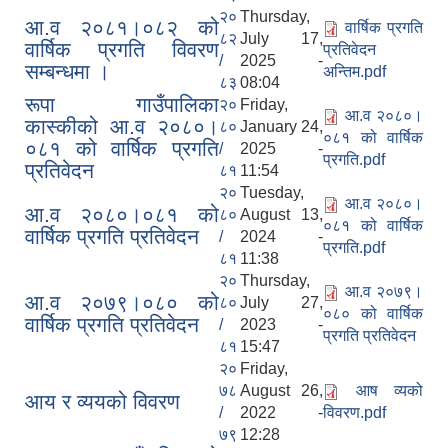
२०
Thursday,
आ.व २०८१।०८२ को
वार्षिक प्रगति
८२
July 17,
वार्षिक प्रगति विवरण
प्रतिवेदन
/
2025 -
सम्बन्धमा ।
अन्तिम.pdf
८३
08:04
रूपा गाउँपालिका
२०
Friday,
आ.व २०८०।
कास्कीको आ.व २०८०।
८०
January 24,
०८१ को वार्षिक
०८१ को वार्षिक प्रगति
/
2025 -
प्रगति.pdf
प्रतिवेदन
८१
11:54
२०
Tuesday,
आ.व २०८०।
आ.व २०८०।०८१ को
८०
August 13,
०८१ को वार्षिक
वार्षिक प्रगति प्रतिवेदन
/
2024 -
प्रगति.pdf
८१
11:38
२०
Thursday,
आ.व २०७९।
आ.व २०७९।०८० को
८०
July 27,
०८० को वार्षिक
वार्षिक प्रगति प्रतिवेदन
/
2023 -
प्रगति प्रतिवेदन
८१
15:47
२०
Friday,
७८
August 26,
आष व्यको
आय र व्ययको विवरण
/
2022 -
विवरण.pdf
७९
12:28