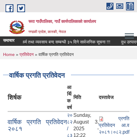
Skip to main content
रूपा गाउँपालिका, गाउँ कार्यपालिकाको कार्यालय
गण्डकी प्रदेश, कास्की, नेपाल
समाचार
फर्म तथा व्यवसाय बन्द सम्बन्धी ३५ दिने सार्वजनिक सूचना !!!
दुध उत्पादनमा आ
You are here
Home
»
प्रतिवेदन
» वार्षिक प्रगति प्रतिवेदन
वार्षिक प्रगति प्रतिवेदन
आ
र्थि
शिर्षक
मिति
दस्तावेज
क
वर्ष
२०
Sunday,
प्रगति
वार्षिक प्रगति प्रतिवेदन
८२
August 3,
प्रतिवेदन आ.व
२०८१
/
2025 -
२०८१।०८२.pdf
८३
12:22