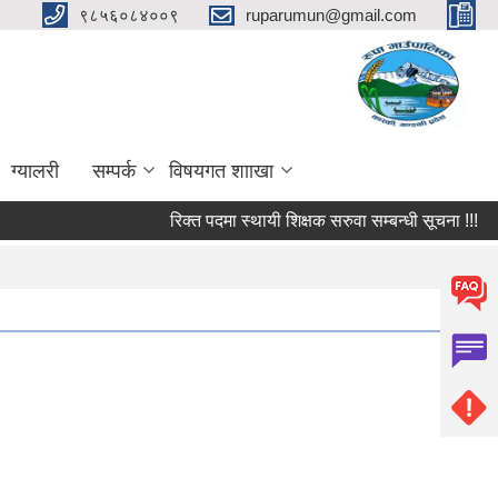
९८५६०८४००९
ruparumun@gmail.com
ग्यालरी
सम्पर्क
विषयगत शााखा
रिक्त पदमा स्थायी शिक्षक सरुवा सम्बन्धी सूचना !!!
फर्म