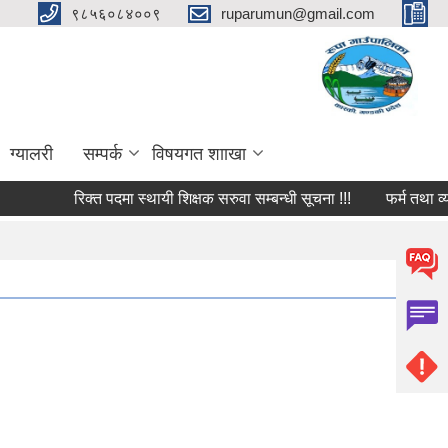
९८५६०८४००९
ruparumun@gmail.com
ग्यालरी
सम्पर्क
विषयगत शााखा
रिक्त पदमा स्थायी शिक्षक सरुवा सम्बन्धी सूचना !!!
फर्म तथा व्यवसाय ब