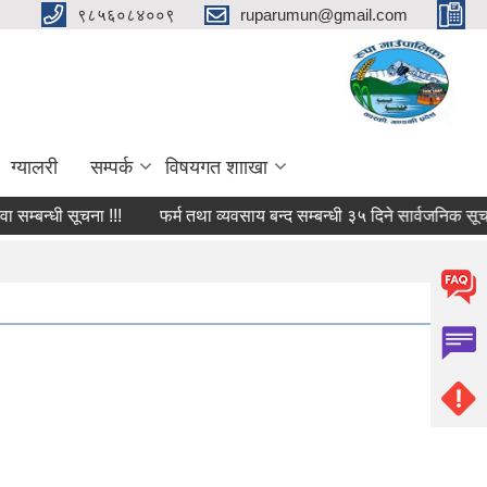
९८५६०८४००९
ruparumun@gmail.com
ग्यालरी
सम्पर्क
विषयगत शााखा
धी सूचना !!!
फर्म तथा व्यवसाय बन्द सम्बन्धी ३५ दिने सार्वजनिक सूचना !!!