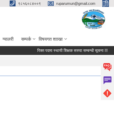
९८५६०८४००९
ruparumun@gmail.com
ग्यालरी
सम्पर्क
विषयगत शााखा
रिक्त पदमा स्थायी शिक्षक सरुवा सम्बन्धी सूचना !!!
फर्म त