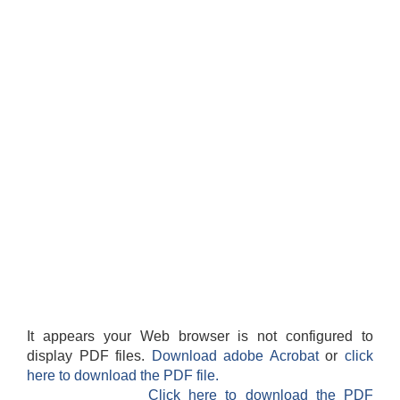
आवासीय पुनर्निर्माण तथा प्रबलीकरण सम्बन्धि रुपा गाउँपालिकाको प्रोफाइल
सुरक्षित नागरिक आवास कार्यक्रमको २०८० असार मसान्त सम्मको प्रगती विवरण
It appears your Web browser is not configured to
display PDF files.
Download adobe Acrobat
or
click
here to download the PDF file.
Click here to download the PDF